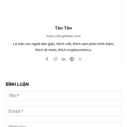
Tân Tân
https://blogtienao.com
Là một con người đơn giản, thích viết, thích xem phim trinh thám,
thích lái moto, thích cryptocurrency.
BÌNH LUẬN
Tên
Ema
Web