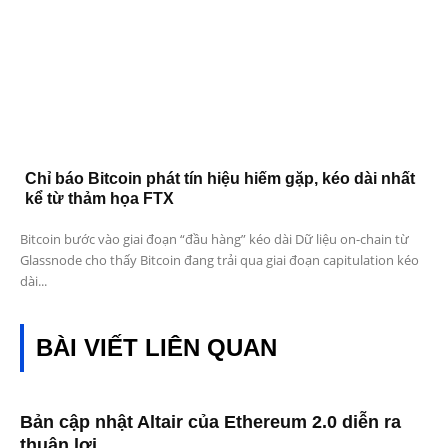
Chỉ báo Bitcoin phát tín hiệu hiếm gặp, kéo dài nhất
kể từ thảm họa FTX
Bitcoin bước vào giai đoạn “đầu hàng” kéo dài Dữ liệu on-chain từ
Glassnode cho thấy Bitcoin đang trải qua giai đoạn capitulation kéo
dài...
BÀI VIẾT LIÊN QUAN
Bản cập nhật Altair của Ethereum 2.0 diễn ra
thuận lợi