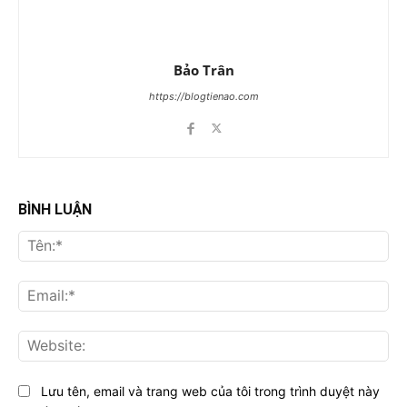
Bảo Trân
https://blogtienao.com
BÌNH LUẬN
Tên
Ema
Web
Lưu tên, email và trang web của tôi trong trình duyệt này