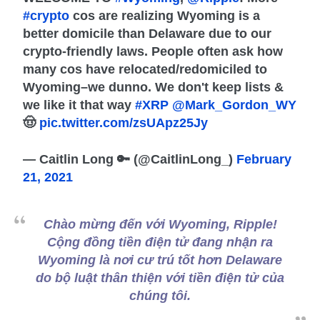
#crypto
cos are realizing Wyoming is a
better domicile than Delaware due to our
crypto-friendly laws. People often ask how
many cos have relocated/redomiciled to
Wyoming–we dunno. We don't keep lists &
we like it that way
#XRP
@Mark_Gordon_WY
🤠
pic.twitter.com/zsUApz25Jy
— Caitlin Long 🔑 (@CaitlinLong_)
February
21, 2021
Chào mừng đến với Wyoming, Ripple!
Cộng đồng tiền điện tử đang nhận ra
Wyoming là nơi cư trú tốt hơn Delaware
do bộ luật thân thiện với tiền điện tử của
chúng tôi.