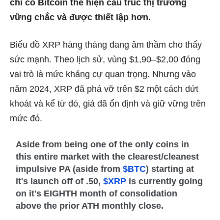
chỉ có Bitcoin thể hiện cấu trúc thị trường
vững chắc và được thiết lập hơn.
Biểu đồ XRP hàng tháng đang âm thầm cho thấy
sức mạnh. Theo lịch sử, vùng $1,90–$2,00 đóng
vai trò là mức kháng cự quan trọng. Nhưng vào
năm 2024, XRP đã phá vỡ trên $2 một cách dứt
khoát và kể từ đó, giá đã ổn định và giữ vững trên
mức đó.
Aside from being one of the only coins in
this entire market with the clearest/cleanest
impulsive PA (aside from
$BTC
) starting at
it's launch off of .50,
$XRP
is currently going
on it's EIGHTH month of consolidation
above the prior ATH monthly close.