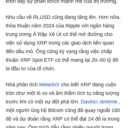
khơi dậy sự phấn khích mạnh mẽ của thị trường.
Nhu cầu về RLUSD cũng đang tăng lên. Hơn nữa,
thỏa thuận năm 2024 của Ripple với ngân hàng
trung ương Ả Rập Xê Út có thể mở đường cho
việc sử dụng XRP trong các giao dịch liên quan
đến dầu mỏ. Ông cũng kỳ vọng rằng việc chấp
thuận XRP Spot ETF có thể mang lại 20–50 tỷ đô
la đầu tư của tổ chức.
Nhà phân tích
MelarinX
cho biết XRP đang cuộn
tròn như một lò xo và âm thầm tích tụ năng lượng
trước khi có một sự đột phá lớn.
Davinci Jeremie
,
một người ủng hộ Bitcoin cũng đã quay ngoắt 180
độ và dự đoán rằng XRP có thể đạt 24 đô la trong
năm nay. Ông trích dẫn rằng nhiều người trong