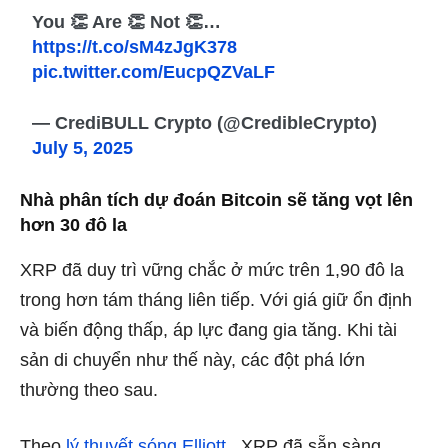
You 👏 Are 👏 Not 👏…
https://t.co/sM4zJgK378
pic.twitter.com/EucpQZVaLF
— CrediBULL Crypto (@CredibleCrypto)
July 5, 2025
Nhà phân tích dự đoán Bitcoin sẽ tăng vọt lên
hơn 30 đô la
XRP đã duy trì vững chắc ở mức trên 1,90 đô la
trong hơn tám tháng liên tiếp. Với giá giữ ổn định
và biến động thấp, áp lực đang gia tăng. Khi tài
sản di chuyển như thế này, các đột phá lớn
thường theo sau.
Theo
lý thuyết sóng Elliott
, XRP đã sẵn sàng