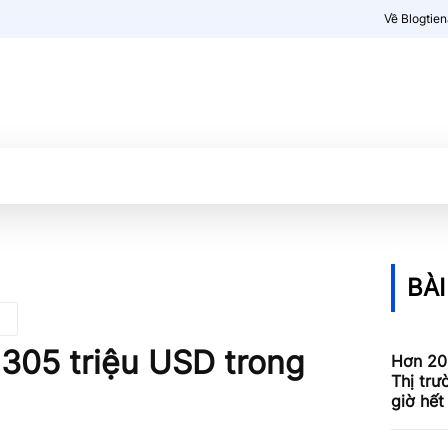
Về Blogtie
Kiến thức
More
BÀI
305 triệu USD trong
Hơn 20
Thị trư
giờ hết