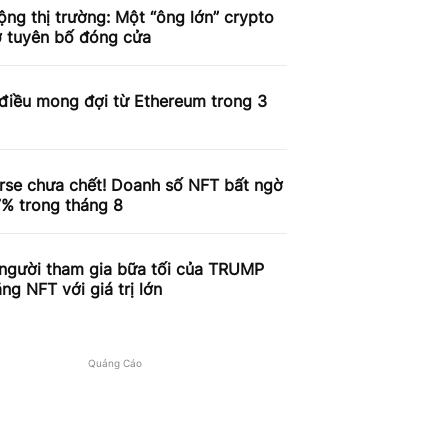
ng thị trường: Một “ông lớn” crypto
ờ tuyên bố đóng cửa
điều mong đợi từ Ethereum trong 3
i
rse chưa chết! Doanh số NFT bất ngờ
7% trong tháng 8
người tham gia bữa tối của TRUMP
ng NFT với giá trị lớn
Quảng Cáo