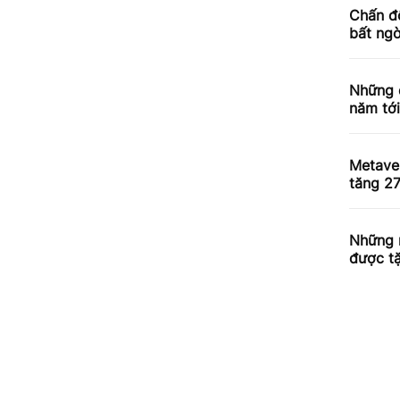
Chấn độ
bất ng
Những 
năm tớ
Metave
tăng 2
Những 
được tặ