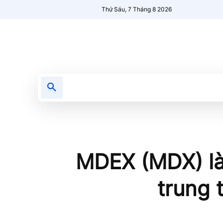
Thứ Sáu, 7 Tháng 8 2026
Tin tức
Nổi bật
Người Mới 🔥
MDEX (MDX) là 
trung 