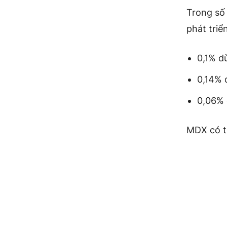
Trong số 
phát triể
0,1% d
0,14% 
0,06% 
MDX có t