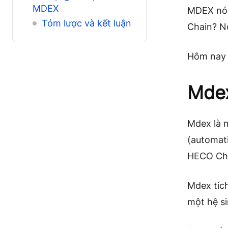
MDEX
MDEX nó c
Tóm lược và kết luận
Chain? N
Hôm nay 
Mdex
Mdex là 
(automati
HECO Cha
Mdex tích
một hệ s