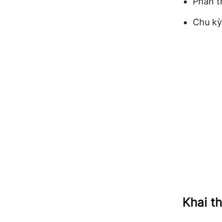
Phần t
Chu kỳ
Khai t