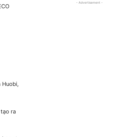
- Advertisement -
HECO
 Huobi,
 tạo ra