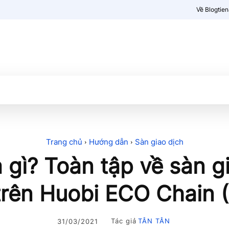
Về Blogtie
Kiến thức
More
Trang chủ
Hướng dẫn
Sàn giao dịch
gì? Toàn tập về sàn gi
trên Huobi ECO Chain
Tác giả
TÂN TÂN
31/03/2021