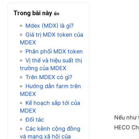
Trong bài này
ẩn
Mdex (MDX) là gì?
Giá trị MDX token của
MDEX
Phân phối MDX token
Vị thế và hiệu suất thị
trường của MDEX
Trên MDEX có gì?
Hướng dẫn farm trên
MDEX
Kế hoạch sắp tới của
MDEX
Nếu như 
Đối tác
HECO Ch
Các kênh cộng đồng
và mạng xã hội của