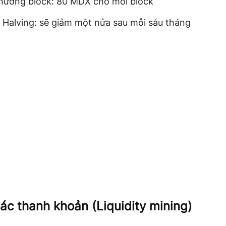
hưởng block: 80 MDX cho mỗi block
 Halving: sẽ giảm một nửa sau mỗi sáu tháng
hác thanh khoản (
Liquidity mining)