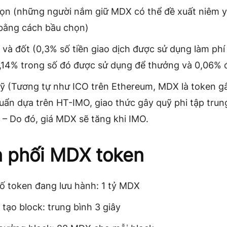
ọn (những người nắm giữ MDX có thể đề xuất niêm 
bằng cách bầu chọn)
i và đốt (0,3% số tiền giao dịch được sử dụng làm phí
0,14% trong số đó được sử dụng để thưởng và 0,06% đ
ỹ (Tương tự như ICO trên Ethereum, MDX là token g
huẩn dựa trên HT-IMO, giao thức gây quỹ phi tập trun
– Do đó, giá MDX sẽ tăng khi IMO.
 phối MDX token
ố token đang lưu hành: 1 tỷ MDX
 tạo block: trung bình 3 giây