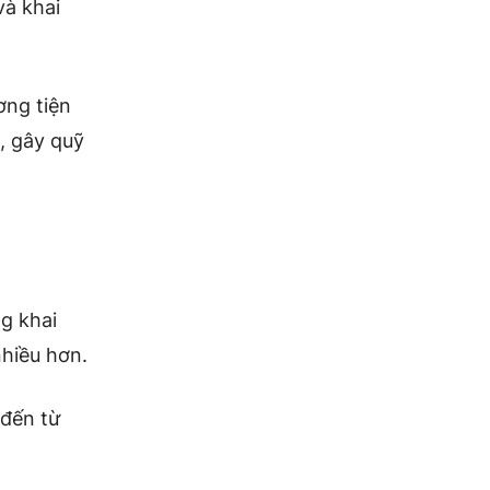
và khai
ơng tiện
, gây quỹ
g khai
nhiều hơn.
 đến từ