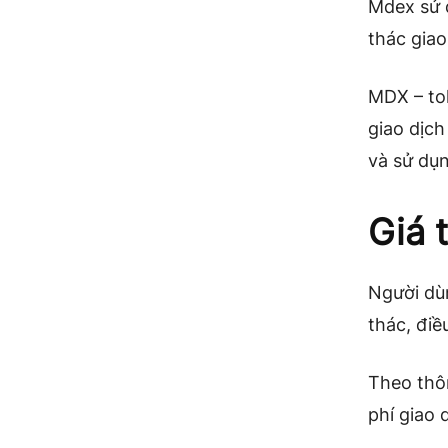
Mdex sử d
thác giao
MDX – to
giao dịch
và sử dụ
Giá 
Người dù
thác, điề
Theo thôn
phí giao 