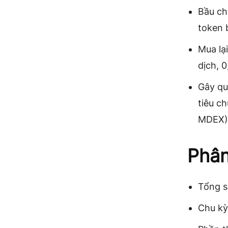
Bầu ch
token 
Mua lạ
dịch, 
Gây qu
tiêu c
MDEX) 
Phân
Tổng s
Chu kỳ