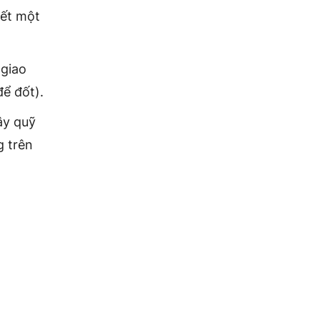
yết một
 giao
ể đốt).
ây quỹ
g trên