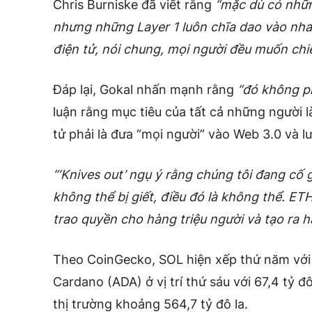
Chris Burniske đã viết rằng
“mặc dù có nhữn
nhưng những Layer 1 luôn chĩa dao vào nhau 
điện tử, nói chung, mọi người đều muốn chi
Đáp lại, Gokal nhấn mạnh rằng
“đó không ph
luận rằng mục tiêu của tất cả những người l
tử phải là đưa “mọi người” vào Web 3.0 và lư
“‘Knives out’ ngụ ý rằng chúng tôi đang cố
không thể bị giết, điều đó là không thể. ETH
trao quyền cho hàng triệu người và tạo ra h
Theo CoinGecko, SOL hiện xếp thứ năm với 7
Cardano (ADA) ở vị trí thứ sáu với 67,4 tỷ đô
thị trường khoảng 564,7 tỷ đô la.