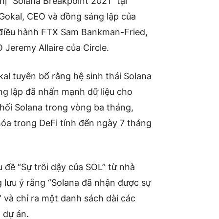
hị “Solana Breakpoint 2021” tại
Gokal, CEO và đồng sáng lập của
 điều hành FTX Sam Bankman-Fried,
Jeremy Allaire của Circle.
kal tuyên bố rằng hệ sinh thái Solana
g lập đã nhấn mạnh dữ liệu cho
khối Solana trong vòng ba tháng,
khóa trong DeFi tính đến ngày 7 tháng
 đề “Sự trỗi dậy của SOL” từ nhà
 lưu ý rằng “Solana đã nhận được sự
” và chỉ ra một danh sách dài các
 dự án.