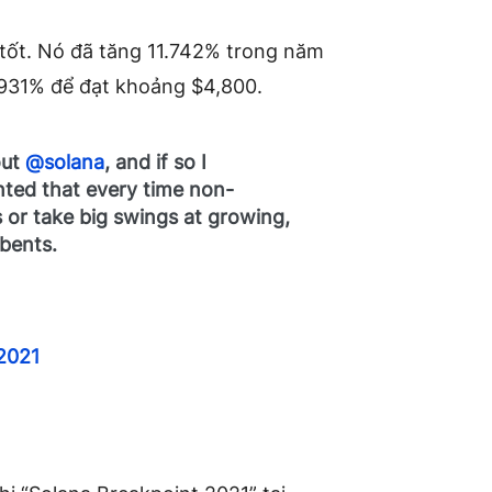
t tốt. Nó đã tăng 11.742% trong năm
 931% để đạt khoảng $4,800.
out
@solana
, and if so I
inted that every time non-
 or take big swings at growing,
mbents.
2021