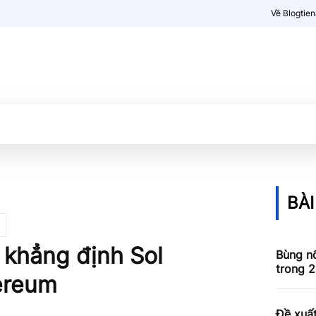
Về Blogtie
Kiến thức
More
BÀI
 khẳng định Sol
Bùng nổ
trong 2
hereum
Đề xuấ