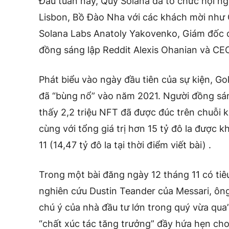
Đầu tuần này, Quỹ Solana đã tổ chức hội ng
Lisbon, Bồ Đào Nha với các khách mời như 
Solana Labs Anatoly Yakovenko, Giám đốc
đồng sáng lập Reddit Alexis Ohanian và CEO 
Phát biểu vào ngày đầu tiên của sự kiện, Go
đã “bùng nổ” vào năm 2021. Người đồng sán
thấy 2,2 triệu NFT đã được đúc trên chuỗi 
cùng với tổng giá trị hơn 15 tỷ đô la được 
11 (14,47 tỷ đô la tại thời điểm viết bài) .
Trong một bài đăng ngày 12 tháng 11 có tiêu
nghiên cứu Dustin Teander của Messari, ông
chú ý của nhà đầu tư lớn trong quý vừa qua
“chất xúc tác tăng trưởng” đầy hứa hẹn cho