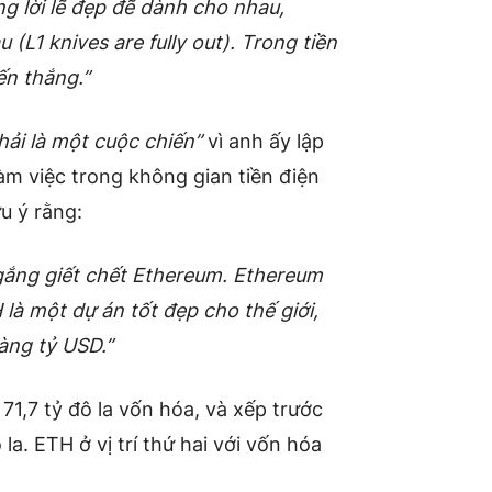
g lời lẽ đẹp đẽ dành cho nhau,
(L1 knives are fully out). Trong tiền
ến thắng.”
ải là một cuộc chiến”
vì anh ấy lập
àm việc trong không gian tiền điện
u ý rằng:
 gắng giết chết Ethereum. Ethereum
 là một dự án tốt đẹp cho thế giới,
àng tỷ USD.”
1,7 tỷ đô la vốn hóa, và xếp trước
 la. ETH ở vị trí thứ hai với vốn hóa