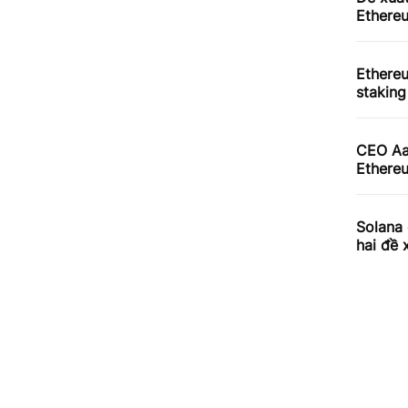
Ethereu
Ethere
staking
CEO Aav
Ethereu
Solana 
hai đề 