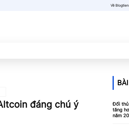
Về Blogtie
Kiến thức
More
BÀI
Altcoin đáng chú ý
Đối thủ
tăng hơ
năm 20