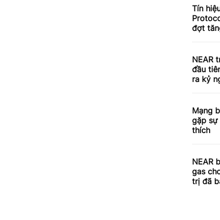
Tín hiệ
Protoco
đợt tă
NEAR t
đầu tiê
ra kỷ 
Mạng b
gặp sự 
thích
NEAR b
gas cho
trị đã 