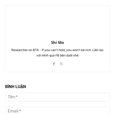
Shi Mo
Researcher on BTA - If you can't hold, you won't be rich. Liên lạc
với mình qua FB bên dưới nhé
BÌNH LUẬN
Tên
Ema