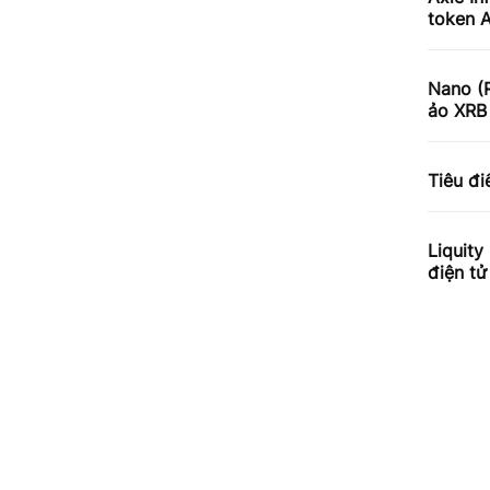
token 
Nano (R
ảo XRB 
Tiêu đ
Liquity
điện t