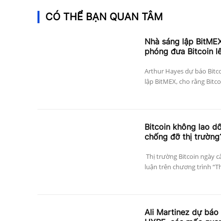
CÓ THỂ BẠN QUAN TÂM
Nhà sáng lập BitMEX
phóng đưa Bitcoin l
Arthur Hayes dự báo Bitco
lập BitMEX, cho rằng Bitco
Bitcoin không lao dố
chống đỡ thị trường
Thị trường Bitcoin ngày c
luận trên chương trình “The
Ali Martinez dự báo 