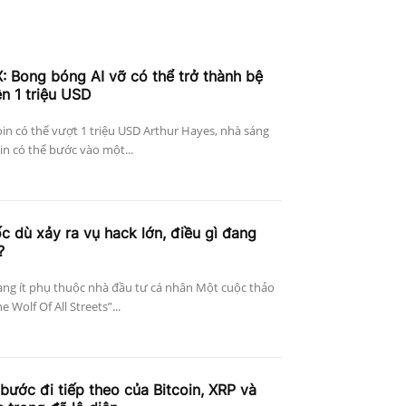
: Bong bóng AI vỡ có thể trở thành bệ
ên 1 triệu USD
in có thể vượt 1 triệu USD Arthur Hayes, nhà sáng
in có thể bước vào một...
c dù xảy ra vụ hack lớn, điều gì đang
?
àng ít phụ thuộc nhà đầu tư cá nhân Một cuộc thảo
 Wolf Of All Streets”...
bước đi tiếp theo của Bitcoin, XRP và