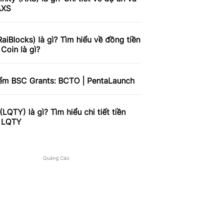
AXS
aiBlocks) là gì? Tìm hiểu về đồng tiền
Coin là gì?
iểm BSC Grants: BCTO | PentaLaunch
 (LQTY) là gì? Tìm hiểu chi tiết tiền
ử LQTY
Quảng Cáo