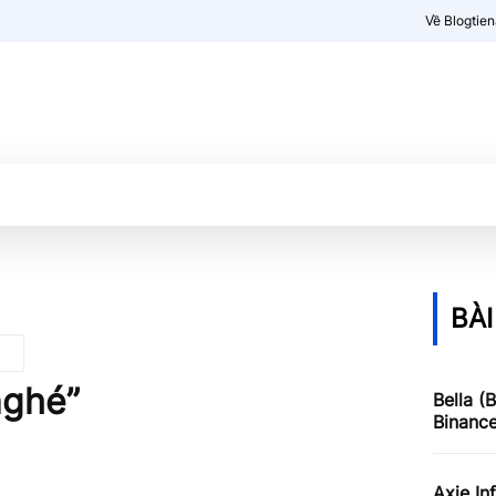
Về Blogtie
Kiến thức
More
BÀI
nghé”
Bella (
Binanc
Axie In