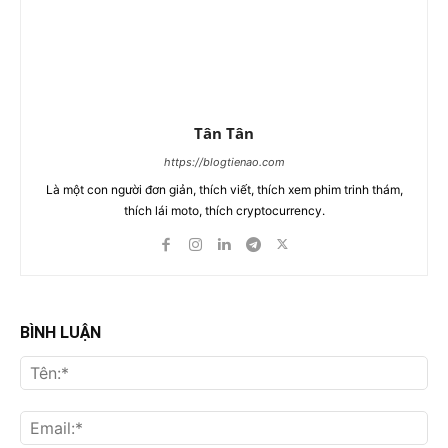
Tân Tân
https://blogtienao.com
Là một con người đơn giản, thích viết, thích xem phim trinh thám,
thích lái moto, thích cryptocurrency.
BÌNH LUẬN
Tên
Ema