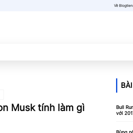
Về Blogtie
Kiến thức
More
BÀI
lon Musk tính làm gì
Bull Ru
với 201
Bùng nổ