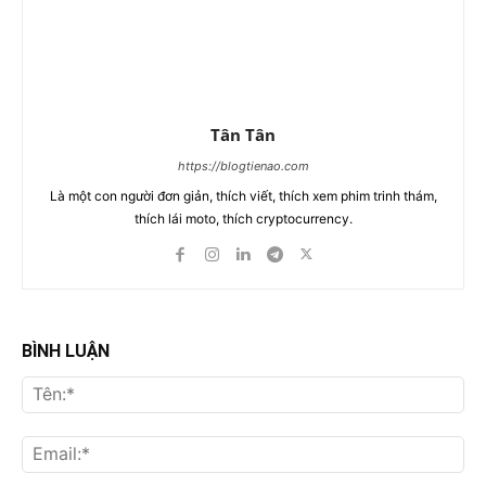
Tân Tân
https://blogtienao.com
Là một con người đơn giản, thích viết, thích xem phim trinh thám,
thích lái moto, thích cryptocurrency.
BÌNH LUẬN
Tên
Ema