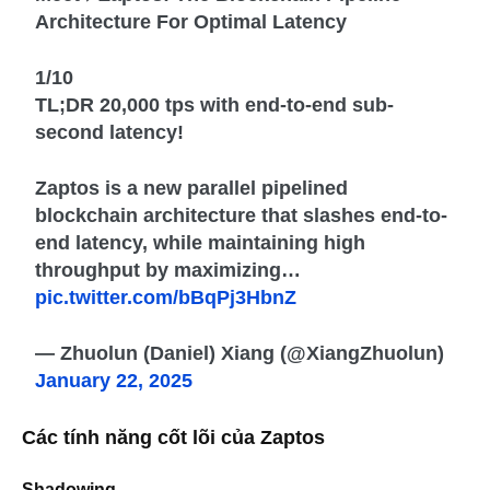
Architecture For Optimal Latency
1/10
TL;DR 20,000 tps with end-to-end sub-
second latency!
Zaptos is a new parallel pipelined
blockchain architecture that slashes end-to-
end latency, while maintaining high
throughput by maximizing…
pic.twitter.com/bBqPj3HbnZ
— Zhuolun (Daniel) Xiang (@XiangZhuolun)
January 22, 2025
Các tính năng cốt lõi của Zaptos
Shadowing