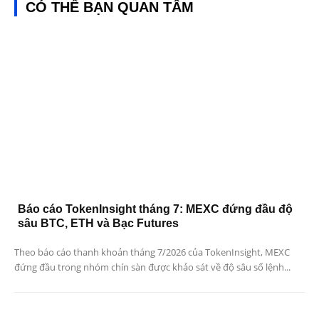
CÓ THỂ BẠN QUAN TÂM
Báo cáo TokenInsight tháng 7: MEXC đứng đầu độ
sâu BTC, ETH và Bạc Futures
Theo báo cáo thanh khoản tháng 7/2026 của TokenInsight, MEXC
đứng đầu trong nhóm chín sàn được khảo sát về độ sâu sổ lệnh...