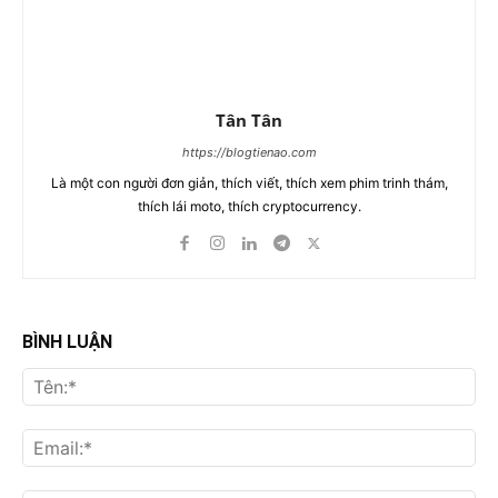
Tân Tân
https://blogtienao.com
Là một con người đơn giản, thích viết, thích xem phim trinh thám,
thích lái moto, thích cryptocurrency.
BÌNH LUẬN
Tên
Ema