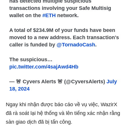
has detected multiple suspicious
transactions involving your Safe Multisig
wallet on the
#ETH
network.
A total of $234.9M of your funds have been
moved to a new address. Each transaction's
caller is funded by
@TornadoCash
.
The suspicious…
pic.twitter.com/4sajAwd4Hb
— 🚨 Cyvers Alerts 🚨 (@CyversAlerts)
July
18, 2024
Ngay khi nhận được báo cáo về vụ việc,
WazirX
đã rà soát lại hệ thống và lên tiếng xác nhận rằng
sàn giao dịch đã bị tấn công.