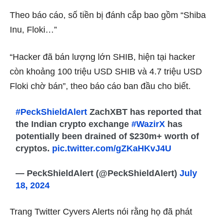
Theo báo cáo, số tiền bị đánh cắp bao gồm “Shiba
Inu, Floki…”
“Hacker đã bán lượng lớn SHIB, hiện tại hacker
còn khoảng 100 triệu USD SHIB và 4.7 triệu USD
Floki chờ bán”, theo báo cáo ban đầu cho biết.
#PeckShieldAlert
ZachXBT has reported that
the Indian crypto exchange
#WazirX
has
potentially been drained of $230m+ worth of
cryptos.
pic.twitter.com/gZKaHKvJ4U
— PeckShieldAlert (@PeckShieldAlert)
July
18, 2024
Trang Twitter Cyvers Alerts nói rằng họ đã phát