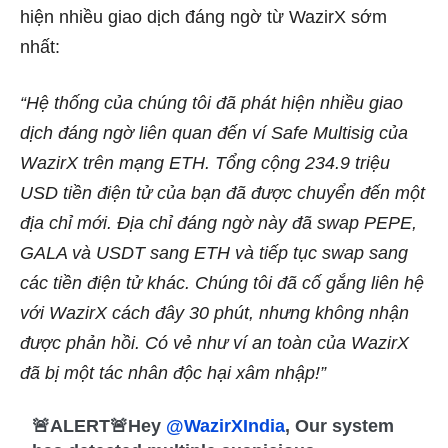
hiện nhiều giao dịch đáng ngờ từ WazirX sớm
nhất:
“
Hệ thống của chúng tôi đã phát hiện nhiều giao
dịch đáng ngờ liên quan đến ví Safe Multisig của
WazirX trên mạng
ETH
. Tổng cộng 234.9 triệu
USD tiền điện tử của bạn đã được chuyển đến một
địa chỉ mới.
Địa chỉ đáng ngờ này đã swap
PEPE
,
GALA
và
USDT
sang
ETH
và tiếp tục swap sang
các tiền điện tử khác. Chúng tôi đã cố gắng liên hệ
với WazirX cách đây 30 phút, nhưng không nhận
được phản hồi. Có vẻ như ví an toàn của WazirX
đã bị một tác nhân độc hại xâm nhập!”
🚨ALERT🚨Hey
@WazirXIndia
, Our system