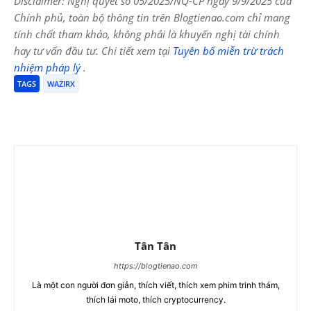
Disclaimer: Nghị quyết số 05/2025/NQ-CP ngày 9/9/2025 của
Chính phủ, toàn bộ thông tin trên Blogtienao.com chỉ mang
tính chất tham khảo, không phải là khuyến nghị tài chính
hay tư vấn đầu tư. Chi tiết xem tại
Tuyên bố miễn trừ trách
nhiệm pháp lý
.
TAGS
WAZIRX
Tân Tân
https://blogtienao.com
Là một con người đơn giản, thích viết, thích xem phim trinh thám,
thích lái moto, thích cryptocurrency.