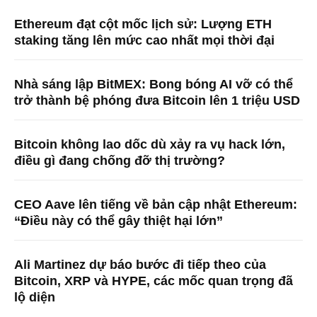
Ethereum đạt cột mốc lịch sử: Lượng ETH
staking tăng lên mức cao nhất mọi thời đại
Nhà sáng lập BitMEX: Bong bóng AI vỡ có thể
trở thành bệ phóng đưa Bitcoin lên 1 triệu USD
Bitcoin không lao dốc dù xảy ra vụ hack lớn,
điều gì đang chống đỡ thị trường?
CEO Aave lên tiếng về bản cập nhật Ethereum:
“Điều này có thể gây thiệt hại lớn”
Ali Martinez dự báo bước đi tiếp theo của
Bitcoin, XRP và HYPE, các mốc quan trọng đã
lộ diện