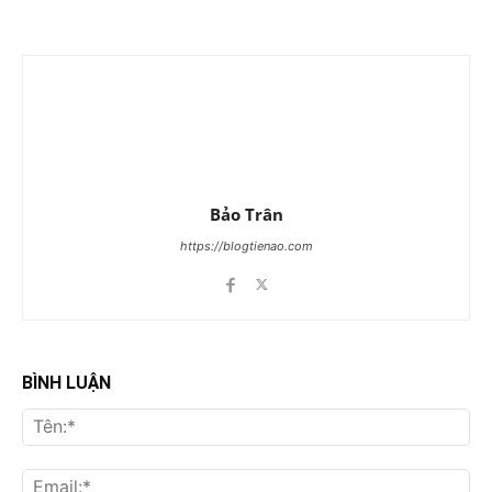
Bảo Trân
https://blogtienao.com
BÌNH LUẬN
Tên
Ema