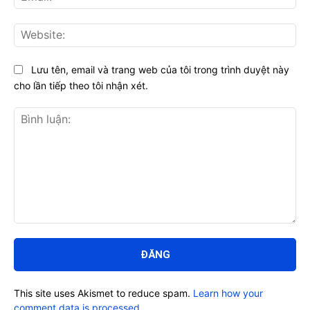
Web
Lưu tên, email và trang web của tôi trong trình duyệt này
cho lần tiếp theo tôi nhận xét.
Bình
luận:
This site uses Akismet to reduce spam.
Learn how your
comment data is processed.