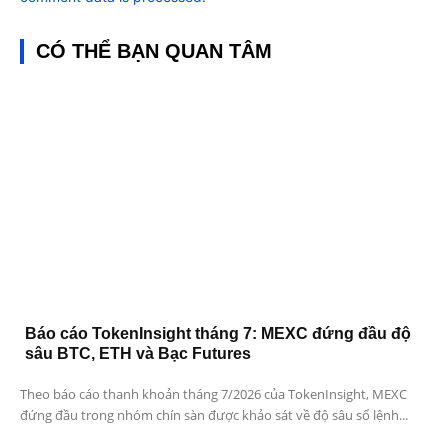
CÓ THỂ BẠN QUAN TÂM
Báo cáo TokenInsight tháng 7: MEXC đứng đầu độ
sâu BTC, ETH và Bạc Futures
Theo báo cáo thanh khoản tháng 7/2026 của TokenInsight, MEXC
đứng đầu trong nhóm chín sàn được khảo sát về độ sâu sổ lệnh...