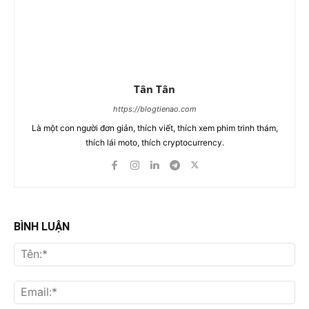
Tân Tân
https://blogtienao.com
Là một con người đơn giản, thích viết, thích xem phim trinh thám,
thích lái moto, thích cryptocurrency.
BÌNH LUẬN
Tên
Ema