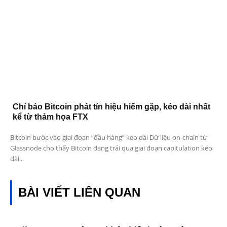
Chỉ báo Bitcoin phát tín hiệu hiếm gặp, kéo dài nhất
kể từ thảm họa FTX
Bitcoin bước vào giai đoạn “đầu hàng” kéo dài Dữ liệu on-chain từ
Glassnode cho thấy Bitcoin đang trải qua giai đoạn capitulation kéo
dài...
BÀI VIẾT LIÊN QUAN