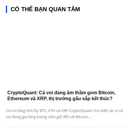
CÓ THỂ BẠN QUAN TÂM
CryptoQuant: Cá voi đang âm thầm gom Bitcoin,
Ethereum và XRP, thị trường gấu sắp kết thúc?
Cá voi tăng tích lũy BTC, ETH và XRP CryptoQuant cho biết các ví cá
voi đang gia tăng lượng nắm giữ đối với Bitcoin,...