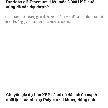
Dự đoán giá Ethereum: Liệu mốc 3.000 USD cuối
cùng đã sắp đạt được?
Ethereum (ETH) đang giao dịch trên mức 1.900 đô la sau khi phục hồi
từ xu hướng giảm dài hạn, đưa mức 3.000 đô...
Chuyên gia dự báo XRP sẽ có cú đảo chiều mạnh
nhất lịch sử, nhưng Polymarket không đồng tình