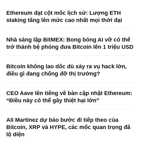
Ethereum đạt cột mốc lịch sử: Lượng ETH
staking tăng lên mức cao nhất mọi thời đại
Nhà sáng lập BitMEX: Bong bóng AI vỡ có thể
trở thành bệ phóng đưa Bitcoin lên 1 triệu USD
Bitcoin không lao dốc dù xảy ra vụ hack lớn,
điều gì đang chống đỡ thị trường?
CEO Aave lên tiếng về bản cập nhật Ethereum:
“Điều này có thể gây thiệt hại lớn”
Ali Martinez dự báo bước đi tiếp theo của
Bitcoin, XRP và HYPE, các mốc quan trọng đã
lộ diện