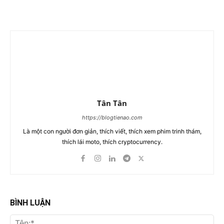
Tân Tân
https://blogtienao.com
Là một con người đơn giản, thích viết, thích xem phim trinh thám,
thích lái moto, thích cryptocurrency.
BÌNH LUẬN
Tên