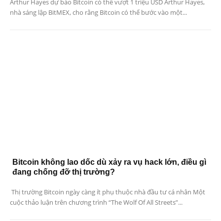
Arthur Hayes dự báo Bitcoin có thể vượt 1 triệu USD Arthur Hayes,
nhà sáng lập BitMEX, cho rằng Bitcoin có thể bước vào một...
Bitcoin không lao dốc dù xảy ra vụ hack lớn, điều gì
đang chống đỡ thị trường?
Thị trường Bitcoin ngày càng ít phụ thuộc nhà đầu tư cá nhân Một
cuộc thảo luận trên chương trình “The Wolf Of All Streets”...