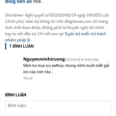
Blog tiền ảo
nhé.
Disclaimer: Nghị quyết số 05/2025/NQ-CP ngày 9/9/2025 của
Chính phủ, toàn bộ thông tin trên Blogtienao.com chỉ mang
tính chất tham khảo, không phải là khuyến nghị tài chính
hay tư vấn đầu tư. Chi tiết xem tại
Tuyên bố miễn trừ trách
nhiệm pháp lý
.
1 BÌNH LUẬN
Nguyenminhtruong
01/07/2018 At 3:58 chiều
Mình ko mua ico selfkey nhưng mình muốn biết giá
ico của coin này .
Trả Lời
BÌNH LUẬN