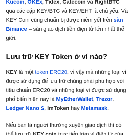
Kucoin
,
OKEx
, Tidex, Gatecoin và RightBTC
qua các cặp KEY/BTC và KEY/EHT là chủ yếu. Và
KEY Coin cũng chuẩn bị được niêm yết trên
sàn
Binance
– sàn giao dịch tiền điẹn tử lớn nhất thế
giới.
Lưu trữ KEY Token ở ví nào?
KEY
là một
token ERC20
, vì vậy mà những loại ví
được sử dụng để lưu trữ chúng phải phù hợp với
tiêu chuẩn ERC20 và những loại ví được sử dụng
phổ biến hiện nay là
MyEtherWallet
,
Trezor
,
Ledger Nano S
,
ImToken
hay
Metamask
.
Nếu bạn là người thường xuyên giao dịch thì có
thể lưu trữ
KEY
coin
trực tiếp trên ví điện tử của