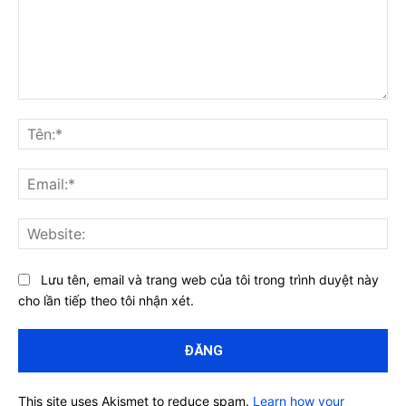
Bình
luận:
Tên
Ema
Web
Lưu tên, email và trang web của tôi trong trình duyệt này
cho lần tiếp theo tôi nhận xét.
This site uses Akismet to reduce spam.
Learn how your