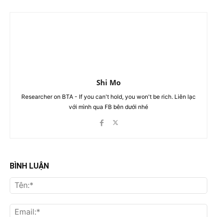
Shi Mo
Researcher on BTA - If you can't hold, you won't be rich. Liên lạc
với mình qua FB bên dưới nhé
BÌNH LUẬN
Tên
Ema