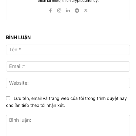
thích lái moto, thích cryptocurrency.
BÌNH LUẬN
Tên
Ema
Web
Lưu tên, email và trang web của tôi trong trình duyệt này
cho lần tiếp theo tôi nhận xét.