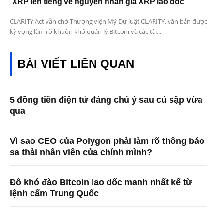
XRP lên tiếng về nguyên nhân giá XRP lao dốc
CLARITY Act vẫn chờ Thượng viện Mỹ Dự luật CLARITY, văn bản được
kỳ vọng làm rõ khuôn khổ quản lý Bitcoin và các tài...
BÀI VIẾT LIÊN QUAN
5 đồng tiền điện tử đáng chú ý sau cú sập vừa
qua
Vì sao CEO của Polygon phải làm rõ thông báo
sa thải nhân viên của chính mình?
Độ khó đào Bitcoin lao dốc mạnh nhất kể từ
lệnh cấm Trung Quốc