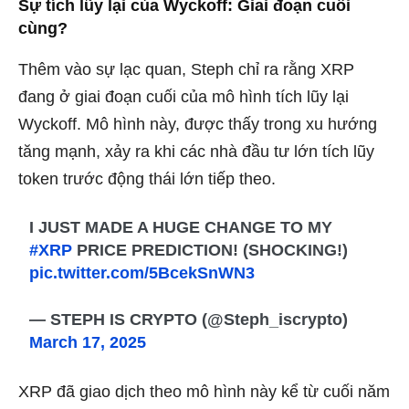
Sự tích lũy lại của Wyckoff: Giai đoạn cuối
cùng?
Thêm vào sự lạc quan, Steph chỉ ra rằng XRP
đang ở giai đoạn cuối của mô hình tích lũy lại
Wyckoff. Mô hình này, được thấy trong xu hướng
tăng mạnh, xảy ra khi các nhà đầu tư lớn tích lũy
token trước động thái lớn tiếp theo.
I JUST MADE A HUGE CHANGE TO MY
#XRP
PRICE PREDICTION! (SHOCKING!)
pic.twitter.com/5BcekSnWN3
— STEPH IS CRYPTO (@Steph_iscrypto)
March 17, 2025
XRP đã giao dịch theo mô hình này kể từ cuối năm