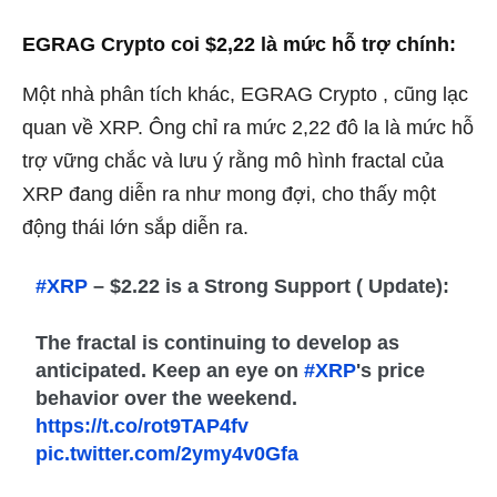
EGRAG Crypto coi $2,22 là mức hỗ trợ chính:
Một nhà phân tích khác, EGRAG Crypto , cũng lạc
quan về XRP. Ông chỉ ra mức 2,22 đô la là mức hỗ
trợ vững chắc và lưu ý rằng mô hình fractal của
XRP đang diễn ra như mong đợi, cho thấy một
động thái lớn sắp diễn ra.
#XRP
– $2.22 is a Strong Support ( Update):
The fractal is continuing to develop as
anticipated. Keep an eye on
#XRP
's price
behavior over the weekend.
https://t.co/rot9TAP4fv
pic.twitter.com/2ymy4v0Gfa