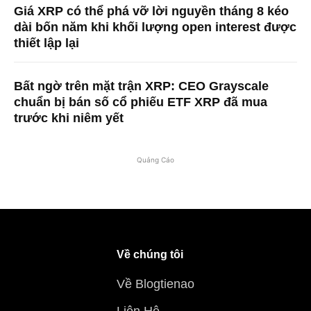
Giá XRP có thể phá vỡ lời nguyền tháng 8 kéo
dài bốn năm khi khối lượng open interest được
thiết lập lại
Bất ngờ trên mặt trận XRP: CEO Grayscale
chuẩn bị bán số cổ phiếu ETF XRP đã mua
trước khi niêm yết
Quảng Cáo
Về chúng tôi
Về Blogtienao