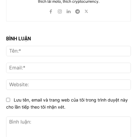
thích lái moto, thích cryptocurrency.
BÌNH LUẬN
Tên
Ema
Web
Lưu tên, email và trang web của tôi trong trình duyệt này
cho lần tiếp theo tôi nhận xét.