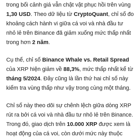
trong bối cảnh giá vẫn chật vật phục hồi trên vùng
1,30 USD
. Theo dữ liệu từ
CryptoQuant
, chỉ số đo
khoảng cách hành vi giữa cá voi và nhà đầu tư
nhỏ lẻ trên Binance đã giảm xuống mức thấp nhất
trong hơn
2 năm
.
Cụ thể, chỉ số
Binance Whale vs. Retail Spread
của XRP hiện giảm về
88,3%
, mức thấp nhất kể từ
tháng 5/2024
. Đây cũng là lần thứ hai chỉ số này
kiểm tra vùng thấp như vậy trong cùng một tháng.
Chỉ số này theo dõi sự chênh lệch giữa dòng XRP
rút ra bởi cá voi và nhà đầu tư nhỏ lẻ trên Binance.
Trong đó, giao dịch trên
10.000 XRP
được xem là
hoạt động của cá voi, còn dưới mức này thuộc