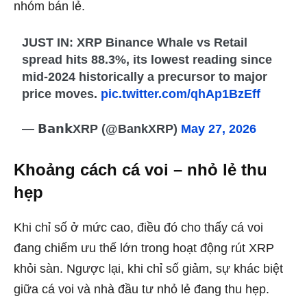
nhóm bán lẻ.
JUST IN: XRP Binance Whale vs Retail
spread hits 88.3%, its lowest reading since
mid-2024 historically a precursor to major
price moves.
pic.twitter.com/qhAp1BzEff
— 𝗕𝗮𝗻𝗸XRP (@BankXRP)
May 27, 2026
Khoảng cách cá voi – nhỏ lẻ thu
hẹp
Khi chỉ số ở mức cao, điều đó cho thấy cá voi
đang chiếm ưu thế lớn trong hoạt động rút XRP
khỏi sàn. Ngược lại, khi chỉ số giảm, sự khác biệt
giữa cá voi và nhà đầu tư nhỏ lẻ đang thu hẹp.