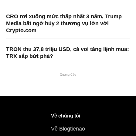
CRO rơi xuống mức thấp nhất 3 năm, Trump
Media bất ngờ hủy 2 thương vụ lớn với
Crypto.com
TRON thu 37,8 triệu USD, cá voi tăng lệnh mua:
TRX sắp bứt phá?
Quảng Cáo
Về chúng tôi
Về Blogtienao