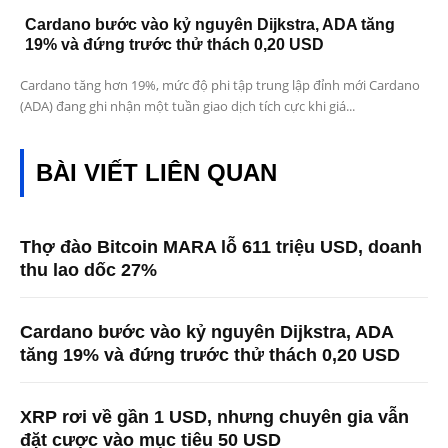
Cardano bước vào kỷ nguyên Dijkstra, ADA tăng
19% và đứng trước thử thách 0,20 USD
Cardano tăng hơn 19%, mức độ phi tập trung lập đỉnh mới Cardano
(ADA) đang ghi nhận một tuần giao dịch tích cực khi giá...
BÀI VIẾT LIÊN QUAN
Thợ đào Bitcoin MARA lỗ 611 triệu USD, doanh
thu lao dốc 27%
Cardano bước vào kỷ nguyên Dijkstra, ADA
tăng 19% và đứng trước thử thách 0,20 USD
XRP rơi về gần 1 USD, nhưng chuyên gia vẫn
đặt cược vào mục tiêu 50 USD