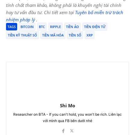
tính chất tham khảo, không phải là khuyến nghị tài chính
hay tư vấn đầu tư. Chi tiết xem tại
Tuyên bố miễn trừ trách
nhiệm pháp lý
.
TAGS
BITCOIN
BTC
RIPPLE
TIỀN ẢO
TIỀN ĐIỆN TỬ
TIỀN KỸ THUẬT SỐ
TIỀN MÃ HÓA
TIỀN SỐ
XRP
Shi Mo
Researcher on BTA - If you can't hold, you won't be rich. Liên lạc
với mình qua FB bên dưới nhé