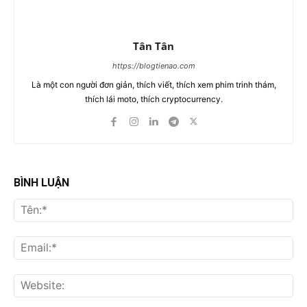
Tân Tân
https://blogtienao.com
Là một con người đơn giản, thích viết, thích xem phim trinh thám,
thích lái moto, thích cryptocurrency.
BÌNH LUẬN
Tên
Ema
Web