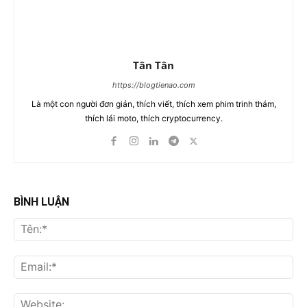
Tân Tân
https://blogtienao.com
Là một con người đơn giản, thích viết, thích xem phim trinh thám,
thích lái moto, thích cryptocurrency.
BÌNH LUẬN
Tên
Ema
Web