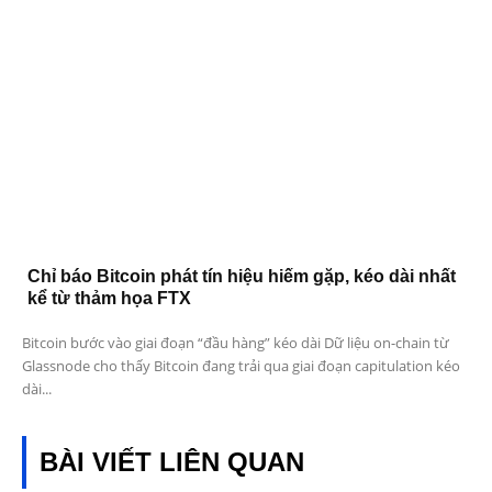
Chỉ báo Bitcoin phát tín hiệu hiếm gặp, kéo dài nhất
kể từ thảm họa FTX
Bitcoin bước vào giai đoạn “đầu hàng” kéo dài Dữ liệu on-chain từ
Glassnode cho thấy Bitcoin đang trải qua giai đoạn capitulation kéo
dài...
BÀI VIẾT LIÊN QUAN