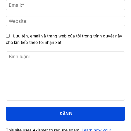
Ema
Web
Lưu tên, email và trang web của tôi trong trình duyệt này
cho lần tiếp theo tôi nhận xét.
Bình
luận:
This site uses Akismet to reduce spam.
Learn how your