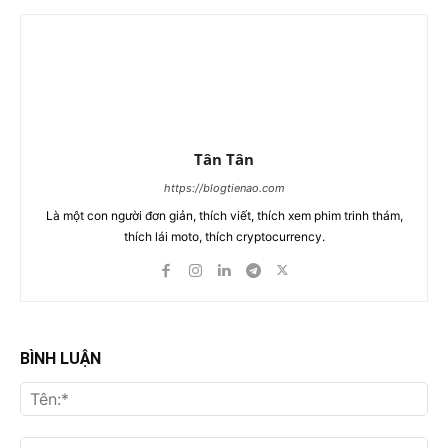
Tân Tân
https://blogtienao.com
Là một con người đơn giản, thích viết, thích xem phim trinh thám,
thích lái moto, thích cryptocurrency.
BÌNH LUẬN
Tên
Ema