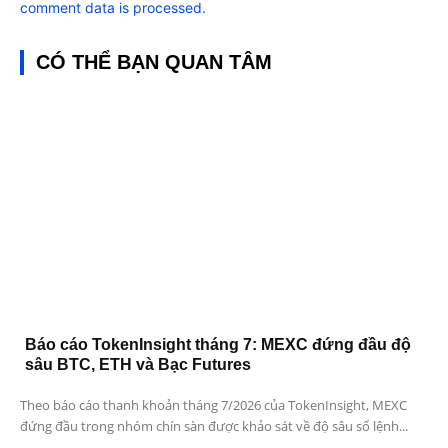
comment data is processed.
CÓ THỂ BẠN QUAN TÂM
Báo cáo TokenInsight tháng 7: MEXC đứng đầu độ
sâu BTC, ETH và Bạc Futures
Theo báo cáo thanh khoản tháng 7/2026 của TokenInsight, MEXC
đứng đầu trong nhóm chín sàn được khảo sát về độ sâu sổ lệnh...