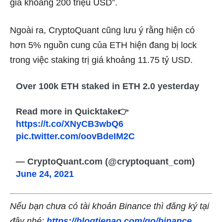
giá khoảng 200 triệu USD”.
Ngoài ra, CryptoQuant cũng lưu ý rằng hiện có
hơn 5% nguồn cung của ETH hiện đang bị lock
trong việc staking trị giá khoảng 11.75 tỷ USD.
Over 100k ETH staked in ETH 2.0 yesterday
Read more in Quicktake👉
https://t.co/XNyCB3wbQ6
pic.twitter.com/oovBdeIM2C
— CryptoQuant.com (@cryptoquant_com)
June 24, 2021
Nếu bạn chưa có tài khoản Binance thì đăng ký tại
đây nhé:
https://blogtienao.com/go/binance