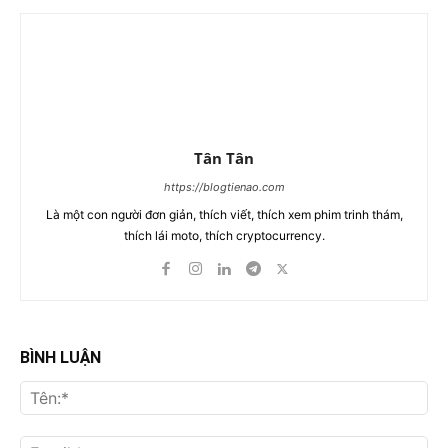
Tân Tân
https://blogtienao.com
Là một con người đơn giản, thích viết, thích xem phim trinh thám,
thích lái moto, thích cryptocurrency.
BÌNH LUẬN
Tên
Ema