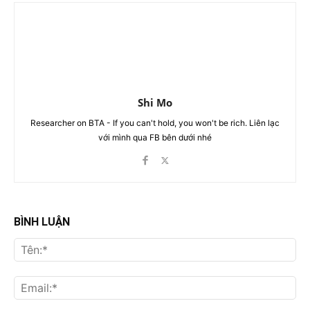
Shi Mo
Researcher on BTA - If you can't hold, you won't be rich. Liên lạc
với mình qua FB bên dưới nhé
BÌNH LUẬN
Tên
Ema