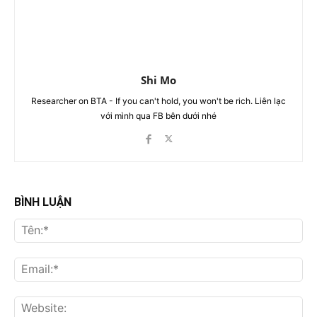
Shi Mo
Researcher on BTA - If you can't hold, you won't be rich. Liên lạc
với mình qua FB bên dưới nhé
BÌNH LUẬN
Tên
Ema
Web