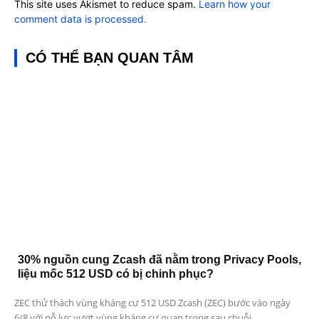
This site uses Akismet to reduce spam.
Learn how your
comment data is processed.
CÓ THỂ BẠN QUAN TÂM
30% nguồn cung Zcash đã nằm trong Privacy Pools,
liệu mốc 512 USD có bị chinh phục?
ZEC thử thách vùng kháng cự 512 USD Zcash (ZEC) bước vào ngày
6/8 với nỗ lực vượt vùng kháng cự quan trọng sau chuỗi...