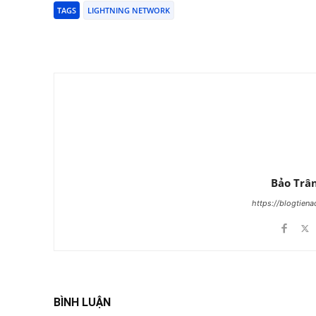
TAGS
LIGHTNING NETWORK
Chia Sẻ
Bảo Trâ
https://blogtien
BÌNH LUẬN