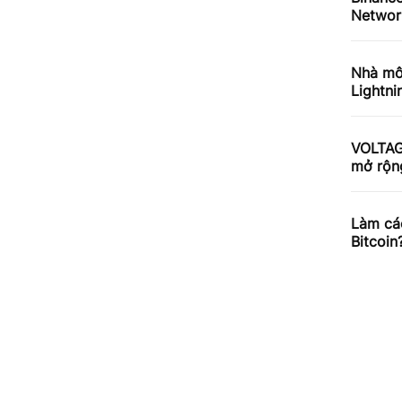
Network
Nhà môi
Lightn
VOLTAG
mở rộng
Làm cá
Bitcoin