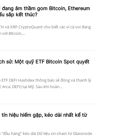
i đang âm thầm gom Bitcoin, Ethereum
ấu sắp kết thúc?
ETH và XRP CryptoQuant cho biết các ví cá voi đang
với Bitcoin,...
ịch sử: Một quỹ ETF Bitcoin Spot quyết
 ETF DEFI Hashdex thông báo sẽ đóng và thanh lý
Arca: DEFI) tại Mỹ. Sau khi hoàn...
 tín hiệu hiếm gặp, kéo dài nhất kể từ
n “đầu hàng” kéo dài Dữ liệu on-chain từ Glassnode