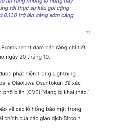
để tin rằng những lỗ hổng này
úng tôi thực sự kêu gọi cộng
 0.11.0 trở lên càng sớm càng
 và Fromknecht đảm bảo rằng chi tiết
ào ngày 20 tháng 10.
 được phát hiện trong Lightning
bs là Olaoluwa Osuntokun đã xác
phổ biến (CVE) “đang bị khai thác.”
áo về các lỗ hổng bảo mật trong
i chính của các giao dịch Bitcoin