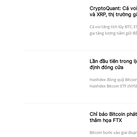
CryptoQuant: Cá vo
và XRP, thị trường g
Cá voi tăng tích lũy BTC, 
gia tăng lượng nắm giữ đối 
Lần đầu tiên trong l
định đóng cửa
Hashdex đóng quỹ Bitcoin
Hashdex Bitcoin ETF (NYSE 
Chỉ báo Bitcoin phát
thảm họa FTX
Bitcoin bước vào giai đoạ