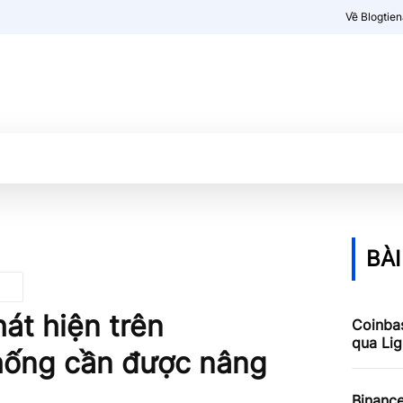
Về Blogtie
Kiến thức
More
BÀI
át hiện trên
Coinbas
qua Lig
thống cần được nâng
Binance