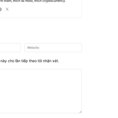
nh thám, thích lái moto, thích cryptocurrency.
Email:*
Website:
này cho lần tiếp theo tôi nhận xét.