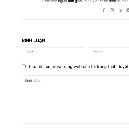
Là một con người đơn giản, thích viết, thích xem phim tri
BÌNH LUẬN
Tên:*
Lưu tên, email và trang web của tôi trong trình duyệt 
Bình