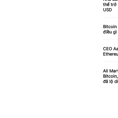
thể trở
USD
Bitcoin
điều gì
CEO Aav
Ethereu
Ali Mar
Bitcoin
đã lộ d