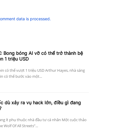
comment data is processed.
: Bong bóng AI vỡ có thể trở thành bệ
ên 1 triệu USD
in có thể vượt 1 triệu USD Arthur Hayes, nhà sáng
in có thể bước vào một...
c dù xảy ra vụ hack lớn, điều gì đang
?
àng ít phụ thuộc nhà đầu tư cá nhân Một cuộc thảo
 Wolf Of All Streets”...