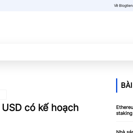
Về Blogtie
Kiến thức
More
BÀI
tỷ USD có kế hoạch
Ethere
staking
Nhà sá