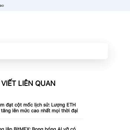
nao
 VIẾT LIÊN QUAN
um đạt cột mốc lịch sử: Lượng ETH
 tăng lên mức cao nhất mọi thời đại
ng lập BitMEX: Bong bóng AI vỡ có