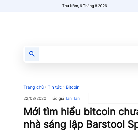
Thứ Năm, 6 Tháng 8 2026
Tin tức
Nổi bật
Người Mới 🔥
Trang chủ
Tin tức
Bitcoin
Tác giả
Tân Tân
22/08/2020
Mới tìm hiểu bitcoin ch
nhà sáng lập Barstool S