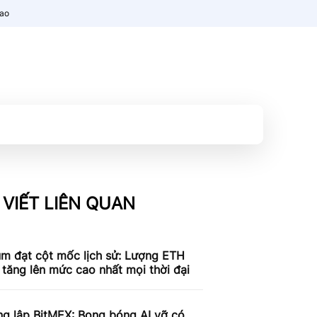
nao
 VIẾT LIÊN QUAN
um đạt cột mốc lịch sử: Lượng ETH
 tăng lên mức cao nhất mọi thời đại
ng lập BitMEX: Bong bóng AI vỡ có