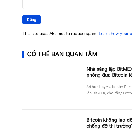
Bình
luận:
This site uses Akismet to reduce spam.
Learn how your 
CÓ THỂ BẠN QUAN TÂM
Nhà sáng lập BitMEX
phóng đưa Bitcoin l
Arthur Hayes dự báo Bitco
lập BitMEX, cho rằng Bitco
Bitcoin không lao dố
chống đỡ thị trường