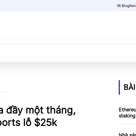
Về Blogtie
Kiến thức
More
BÀI
ưa đầy một tháng,
Ethere
staking
ports lỗ $25k
Nhà sá