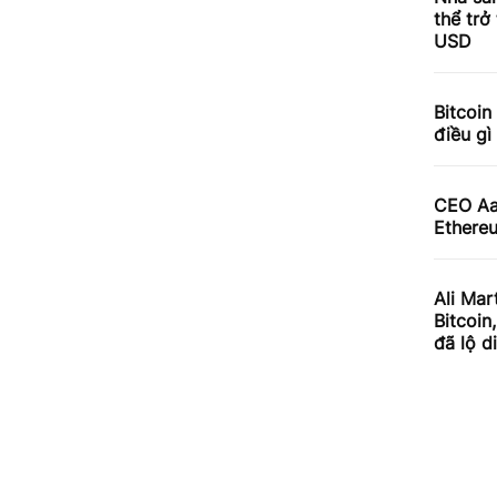
thể trở
USD
Bitcoin
điều gì
CEO Aav
Ethereu
Ali Mar
Bitcoin
đã lộ d