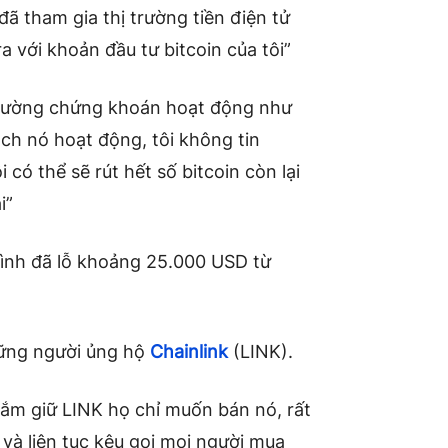
 đã tham gia thị trường tiền điện tử
ra với khoản đầu tư bitcoin của tôi”
ị trường chứng khoán hoạt động như
ách nó hoạt động, tôi không tin
 có thể sẽ rút hết số bitcoin còn lại
i”
ình đã lỗ khoảng 25.000 USD từ
những người ủng hộ
Chainlink
(LINK).
ắm giữ LINK họ chỉ muốn bán nó, rất
 và liên tục kêu gọi mọi người mua