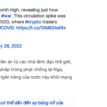
month high, revealing just how
e
#war
. This circulation spike was
 2020, where
#crypto
traders
#COVID
.
https://t.co/1XM82Asf4x
y 26, 2022
ên án từ các nhà lãnh đạo thế giới,
pháp trừng phạt chống lại Nga,
ố ngân hàng của nước này khỏi mạng
 có thể dẫn đến sự bùng nổ của