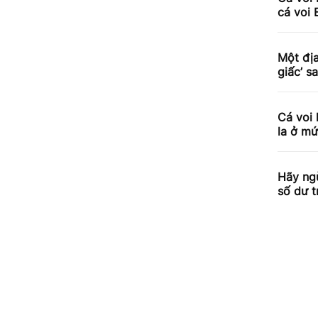
cá voi 
Một địa
giấc’ 
Cá voi 
la ở mứ
Hãy ngừ
số dư t