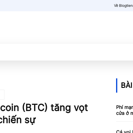
Về Blogtie
Kiến thức
More
BÀI
tcoin (BTC) tăng vọt
Phí mạn
cửa ở m
chiến sự
Cá voi 