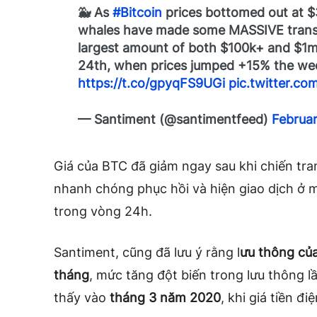
🐳 As
#Bitcoin
prices bottomed out at $
whales have made some MASSIVE transa
largest amount of both $100k+ and $
24th, when prices jumped +15% the wee
https://t.co/gpyqFS9UGi
pic.twitter.c
— Santiment (@santimentfeed)
Februa
Giá của BTC đã giảm ngay sau khi chiến tra
nhanh chóng phục hồi và hiện giao dịch ở 
trong vòng 24h.
Santiment, cũng đã lưu ý rằng l
ưu thông củ
tháng
, mức tăng đột biến trong lưu thông 
thấy vào
tháng 3 năm 2020
, khi giá tiền đ