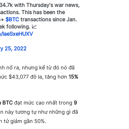
34.7k with Thursday's war news,
ctions. This has been the
1m+
$BTC
transactions since Jan.
k following. 📈
om/laeSxeHUXV
ry 25, 2022
nh nổ ra, nhưng kể từ đó nó đã
mức $43,077 đô la, tăng hơn
15%
a BTC
đạt mức cao nhất trong
9
lần này tương tự như những gì đã
iện tử giảm gần 50%.