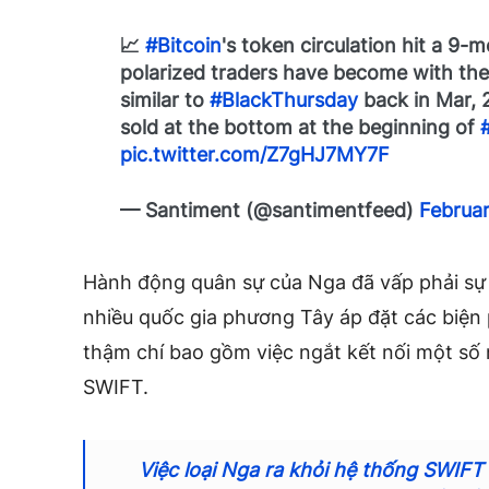
📈
#Bitcoin
's token circulation hit a 9-
polarized traders have become with th
similar to
#BlackThursday
back in Mar,
sold at the bottom at the beginning of
pic.twitter.com/Z7gHJ7MY7F
— Santiment (@santimentfeed)
Februar
Hành động quân sự của Nga đã vấp phải sự l
nhiều quốc gia phương Tây áp đặt các biện 
thậm chí bao gồm việc ngắt kết nối một s
SWIFT.
Việc loại Nga ra khỏi hệ thống SWIFT