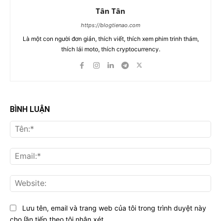
Tân Tân
https://blogtienao.com
Là một con người đơn giản, thích viết, thích xem phim trinh thám,
thích lái moto, thích cryptocurrency.
BÌNH LUẬN
Tên
Ema
Web
Lưu tên, email và trang web của tôi trong trình duyệt này
cho lần tiếp theo tôi nhận xét.