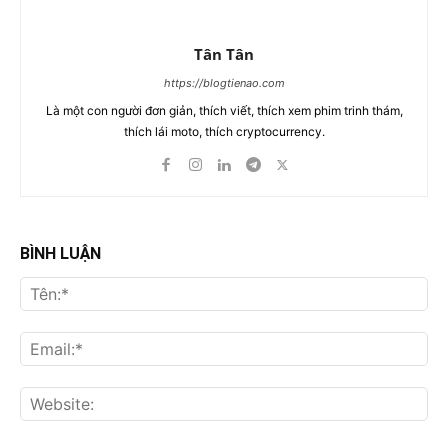
Tân Tân
https://blogtienao.com
Là một con người đơn giản, thích viết, thích xem phim trinh thám,
thích lái moto, thích cryptocurrency.
BÌNH LUẬN
Tên
Ema
Web