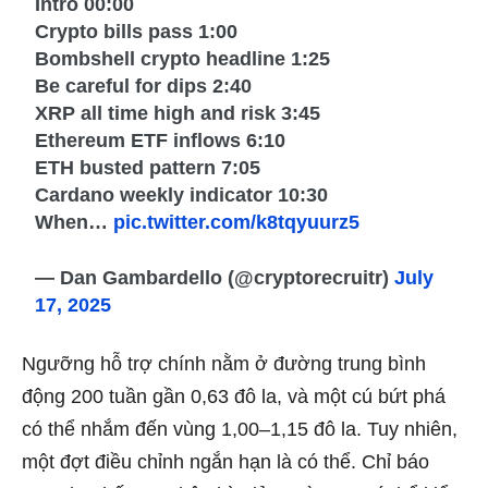
Intro 00:00
Crypto bills pass 1:00
Bombshell crypto headline 1:25
Be careful for dips 2:40
XRP all time high and risk 3:45
Ethereum ETF inflows 6:10
ETH busted pattern 7:05
Cardano weekly indicator 10:30
When…
pic.twitter.com/k8tqyuurz5
— Dan Gambardello (@cryptorecruitr)
July
17, 2025
Ngưỡng hỗ trợ chính nằm ở đường trung bình
động 200 tuần gần 0,63 đô la, và một cú bứt phá
có thể nhắm đến vùng 1,00–1,15 đô la. Tuy nhiên,
một đợt điều chỉnh ngắn hạn là có thể. Chỉ báo