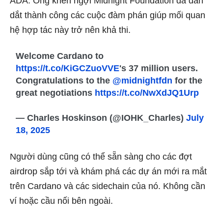
ADA. Ông khen ngợi Midnight Foundation đã dẫn
dắt thành công các cuộc đàm phán giúp mối quan
hệ hợp tác này trở nên khả thi.
Welcome Cardano to
https://t.co/KiGCZuoVVE
's 37 million users.
Congratulations to the
@midnightfdn
for the
great negotiations
https://t.co/NwXdJQ1Urp
— Charles Hoskinson (@IOHK_Charles)
July
18, 2025
Người dùng cũng có thể sẵn sàng cho các đợt
airdrop sắp tới và khám phá các dự án mới ra mắt
trên Cardano và các sidechain của nó. Không cần
ví hoặc cầu nối bên ngoài.