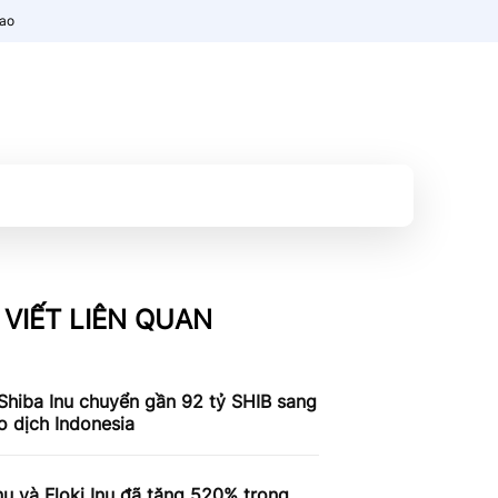
nao
 VIẾT LIÊN QUAN
Shiba Inu chuyển gần 92 tỷ SHIB sang
o dịch Indonesia
nu và Floki Inu đã tăng 520% ​​trong