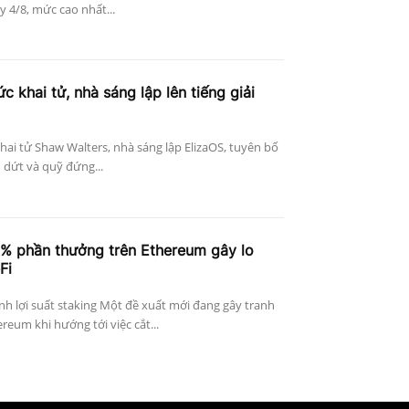
 4/8, mức cao nhất...
c khai tử, nhà sáng lập lên tiếng giải
khai tử Shaw Walters, nhà sáng lập ElizaOS, tuyên bố
 dứt và quỹ đứng...
4% phần thưởng trên Ethereum gây lo
Fi
h lợi suất staking Một đề xuất mới đang gây tranh
reum khi hướng tới việc cắt...