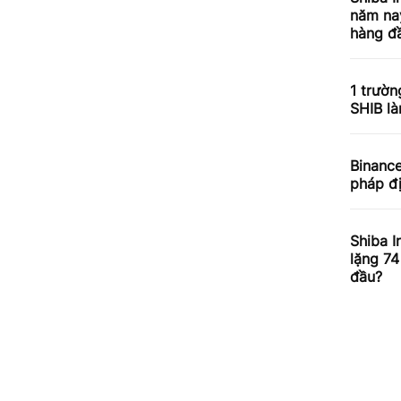
năm nay
hàng đầ
1 trườn
SHIB l
Binance
pháp đ
Shiba I
lặng 74
đầu?