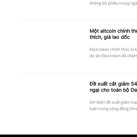
không bỏ phiếu trong ngày
Một altcoin chính thứ
thích, giá lao dốc
Eliza token chính thức bị 
dự án Eliza token đã chấm
Đề xuất cắt giảm 5
ngại cho toàn bộ De
EIP-8361 đề xuất giảm mạn
luận trong cộng đồng Ethe