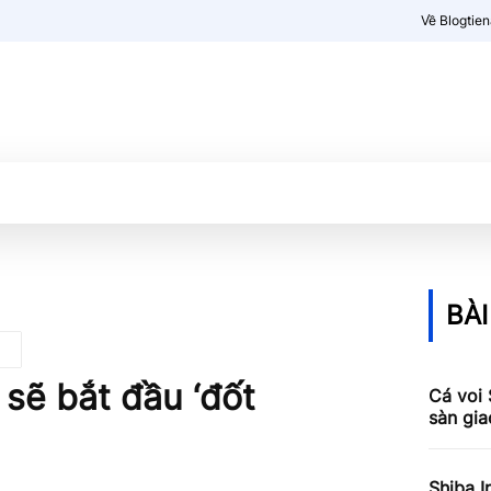
Về Blogtie
Kiến thức
More
BÀI
 sẽ bắt đầu ‘đốt
Cá voi 
sàn gia
Shiba I