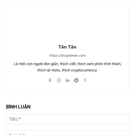
Tân Tân
https://blogtienao.com
Là một con người đơn giản, thích viết, thích xem phim trinh thám,
thích lái moto, thích cryptocurrency.
BÌNH LUẬN
Tên
Ema