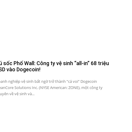
ú sốc Phố Wall: Công ty vệ sinh “all-in” 68 triệu
SD vào Dogecoin!
anh nghiệp vệ sinh bất ngờ trở thành “cá voi” Dogecoin
eanCore Solutions Inc. (NYSE American: ZONE), một công ty
uyên về vệ sinh và...