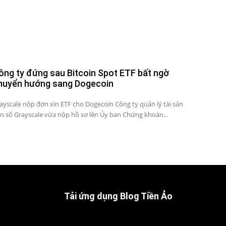
ông ty đứng sau Bitcoin Spot ETF bất ngờ
huyển hướng sang Dogecoin
ayscale nộp đơn xin ETF cho Dogecoin Công ty quản lý tài sản
ền số Grayscale vừa nộp hồ sơ lên Ủy ban Chứng khoán...
Tải ứng dụng Blog Tiền Ảo