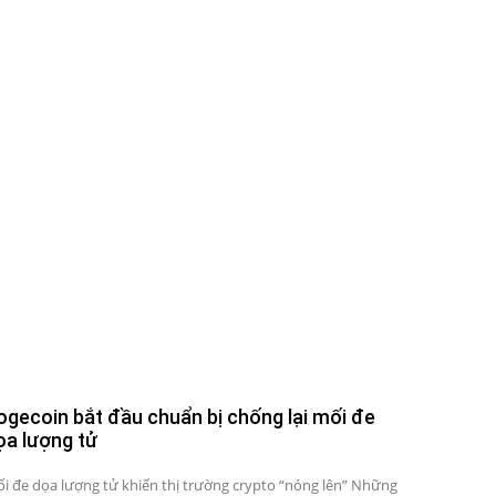
ogecoin bắt đầu chuẩn bị chống lại mối đe
ọa lượng tử
i đe dọa lượng tử khiến thị trường crypto “nóng lên” Những