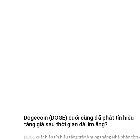
Dogecoin (DOGE) cuối cùng đã phát tín hiệu
tăng giá sau thời gian dài im ắng?
DOGE xuất hiện tín hiệu tăng trên khung tháng Nhà phân tích A