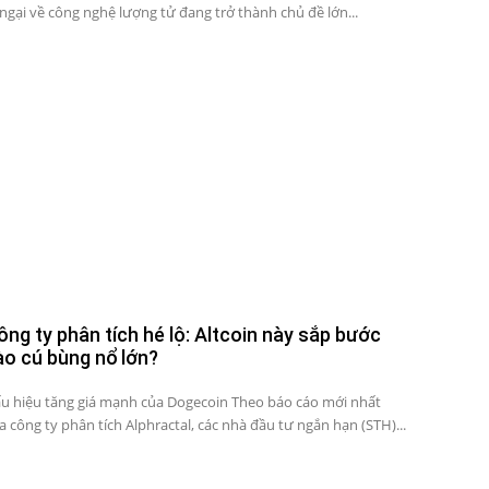
 ngại về công nghệ lượng tử đang trở thành chủ đề lớn...
ông ty phân tích hé lộ: Altcoin này sắp bước
ào cú bùng nổ lớn?
u hiệu tăng giá mạnh của Dogecoin Theo báo cáo mới nhất
a công ty phân tích Alphractal, các nhà đầu tư ngắn hạn (STH)...