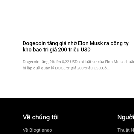
Dogecoin tăng giá nhờ Elon Musk ra công ty
kho bạc trị giá 200 triệu USD
Dogecoin tăng 2% lên 0,22 USD khi luật sư của Elon Musk chuẩ
bị lập quỹ quản lý DOGE trị giá 200 triệu USD.Có...
Về chúng tôi
Người
Về Blogtienao
Thuật N