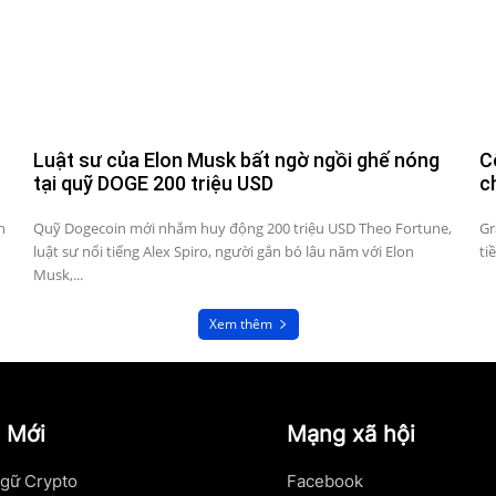
Luật sư của Elon Musk bất ngờ ngồi ghế nóng
C
tại quỹ DOGE 200 triệu USD
c
n
Quỹ Dogecoin mới nhắm huy động 200 triệu USD Theo Fortune,
Gr
luật sư nổi tiếng Alex Spiro, người gắn bó lâu năm với Elon
ti
Musk,...
Xem thêm
 Mới
Mạng xã hội
gữ Crypto
Facebook