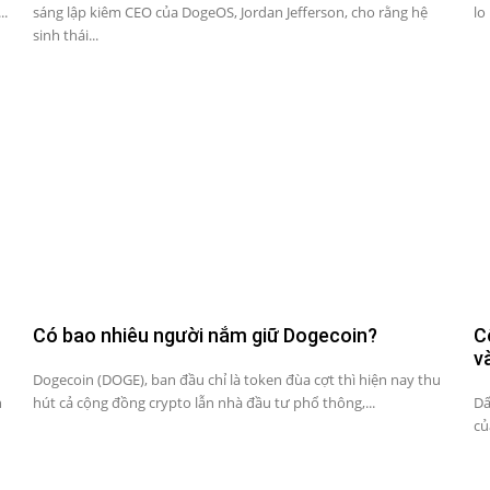
..
sáng lập kiêm CEO của DogeOS, Jordan Jefferson, cho rằng hệ
lo
sinh thái...
Có bao nhiêu người nắm giữ Dogecoin?
C
v
Dogecoin (DOGE), ban đầu chỉ là token đùa cợt thì hiện nay thu
n
hút cả cộng đồng crypto lẫn nhà đầu tư phổ thông,...
Dấ
củ