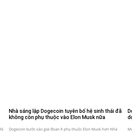
Nhà sáng lập Dogecoin tuyên bố hệ sinh thái đã
D
không còn phụ thuộc vào Elon Musk nữa
d
li
Dogecoin bước vào giai đoạn ít phụ thuộc Elon Musk hơn Nhà
Mố