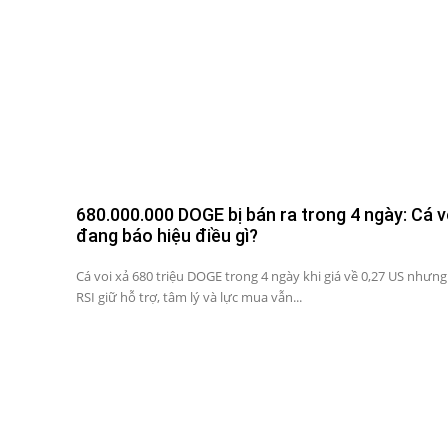
680.000.000 DOGE bị bán ra trong 4 ngày: Cá v
đang báo hiệu điều gì?
Cá voi xả 680 triệu DOGE trong 4 ngày khi giá về 0,27 US nhưng
RSI giữ hỗ trợ, tâm lý và lực mua vẫn...