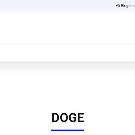
Về Blogtie
Kiến thức
More
DOGE