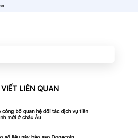
nao
 VIẾT LIÊN QUAN
 công bố quan hệ đối tác dịch vụ tiền
ịnh mới ở châu Âu
o số liệu này bảo sao Dogecoin