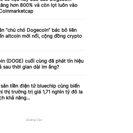
tăng hơn 800% và còn lọt luôn vào
 Coinmarketcap
n “chú chó Dogecoin” bác bỏ liên
n altcoin mới nổi, cộng đồng crypto
n (DOGE) cuối cùng đã phát tín hiệu
á sau thời gian dài im ắng?
 sản tiền điện tử bluechip cùng biến
i thị trường trị giá 1,71 nghìn tỷ đô la
ch khả năng...
Quảng Cáo