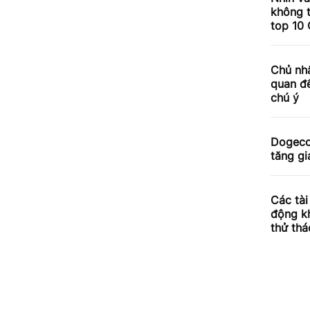
không 
top 10
Chủ nhâ
quan đế
chú ý
Dogecoi
tăng gi
Các tài
động kh
thử thá