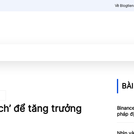
Về Blogtie
Kiến thức
More
BÀI
ch’ để tăng trưởng
Binance
pháp đ
Nhìn và