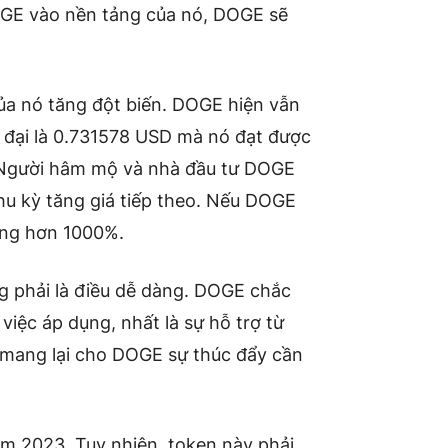
OGE vào nền tảng của nó, DOGE sẽ
ủa nó tăng đột biến. DOGE hiện vẫn
 đại là 0.731578 USD mà nó đạt được
 Người hâm mộ và nhà đầu tư DOGE
u kỳ tăng giá tiếp theo. Nếu DOGE
ởng hơn 1000%.
g phải là điều dễ dàng. DOGE chắc
iệc áp dụng, nhất là sự hỗ trợ từ
ể mang lại cho DOGE sự thúc đẩy cần
m 2023. Tuy nhiên, token này phải