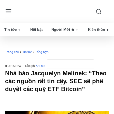
Tin tức
Nổi bật
Người Mới 🔥
Kiến thức
Trang chủ
Tin tức
Tổng hợp
Tác giả
Shi Mo
05/01/2024
Nhà báo Jacquelyn Melinek: “Theo
các nguồn rất tin cậy, SEC sẽ phê
duyệt các quỹ ETF Bitcoin”