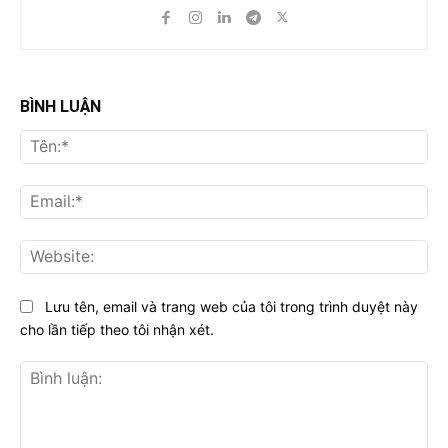
BÌNH LUẬN
Tên
Ema
Web
Lưu tên, email và trang web của tôi trong trình duyệt này
cho lần tiếp theo tôi nhận xét.