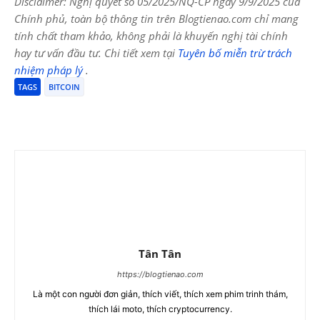
Disclaimer: Nghị quyết số 05/2025/NQ-CP ngày 9/9/2025 của
Chính phủ, toàn bộ thông tin trên Blogtienao.com chỉ mang
tính chất tham khảo, không phải là khuyến nghị tài chính
hay tư vấn đầu tư. Chi tiết xem tại
Tuyên bố miễn trừ trách
nhiệm pháp lý
.
TAGS
BITCOIN
Tân Tân
https://blogtienao.com
Là một con người đơn giản, thích viết, thích xem phim trinh thám,
thích lái moto, thích cryptocurrency.