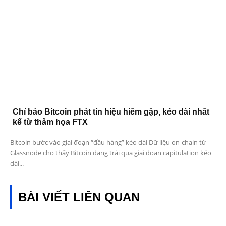
Chỉ báo Bitcoin phát tín hiệu hiếm gặp, kéo dài nhất
kể từ thảm họa FTX
Bitcoin bước vào giai đoạn “đầu hàng” kéo dài Dữ liệu on-chain từ
Glassnode cho thấy Bitcoin đang trải qua giai đoạn capitulation kéo
dài...
BÀI VIẾT LIÊN QUAN