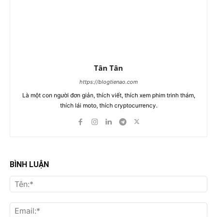
Tân Tân
https://blogtienao.com
Là một con người đơn giản, thích viết, thích xem phim trinh thám,
thích lái moto, thích cryptocurrency.
BÌNH LUẬN
Tên
Ema