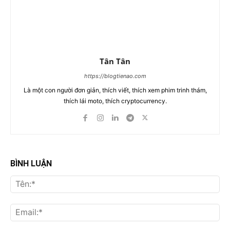
Tân Tân
https://blogtienao.com
Là một con người đơn giản, thích viết, thích xem phim trinh thám,
thích lái moto, thích cryptocurrency.
BÌNH LUẬN
Tên
Ema