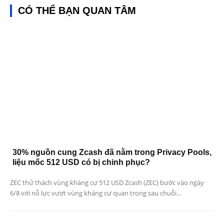
CÓ THỂ BẠN QUAN TÂM
30% nguồn cung Zcash đã nằm trong Privacy Pools,
liệu mốc 512 USD có bị chinh phục?
ZEC thử thách vùng kháng cự 512 USD Zcash (ZEC) bước vào ngày
6/8 với nỗ lực vượt vùng kháng cự quan trọng sau chuỗi...