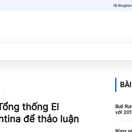
Về Blogtie
Kiến thức
More
BÀI
Tổng thống El
Bull Ru
với 201
tina để thảo luận
Bùng nổ