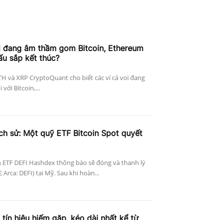
i đang âm thầm gom Bitcoin, Ethereum
ấu sắp kết thúc?
ETH và XRP CryptoQuant cho biết các ví cá voi đang
với Bitcoin,...
ịch sử: Một quỹ ETF Bitcoin Spot quyết
 ETF DEFI Hashdex thông báo sẽ đóng và thanh lý
Arca: DEFI) tại Mỹ. Sau khi hoàn...
 tín hiệu hiếm gặp, kéo dài nhất kể từ