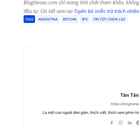
Blogtienao.com chỉ mang tính chất tham khảo, không 
đầu tư. Chi tiết xem tại
Tuyên bố miễn trừ trách nhiệ
TAGS
ARGENTINA
BITCOIN
BTC
TIN TỨC CHỌN LỌC
Chia Sẻ
Tân Tân
https://blogtien
Là một con người đơn giản, thích viết, thích xem phim tri