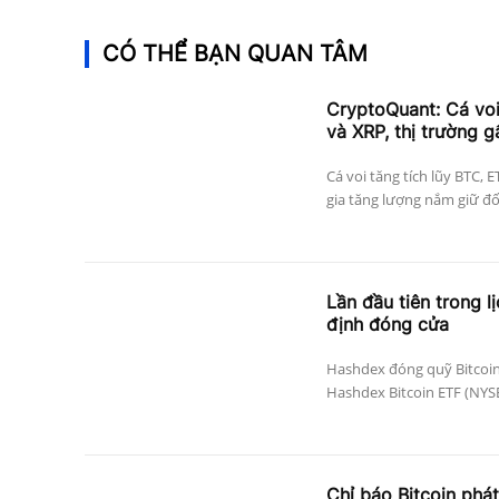
CÓ THỂ BẠN QUAN TÂM
CryptoQuant: Cá vo
và XRP, thị trường g
Cá voi tăng tích lũy BTC, 
gia tăng lượng nắm giữ đối 
Lần đầu tiên trong l
định đóng cửa
Hashdex đóng quỹ Bitcoin
Hashdex Bitcoin ETF (NYSE 
Chỉ báo Bitcoin phát