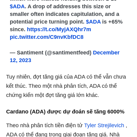
$ADA
. A drop of addresses this size or
smaller often indicates capitulation, and a
potential price turning point.
$ADA
is +65%
since.
https://t.co/MyjAXQhr7m
pic.twitter.com/C9nvKbfDC8
— Santiment (@santimentfeed)
December
12, 2023
Tuy nhiên, đợt tăng giá của ADA có thể vẫn chưa
kết thúc. Theo một nhà phân tích, ADA có thể
chứng kiến ​​một đợt tăng giá lớn khác.
Cardano (ADA) được dự đoán sẽ tăng 6000%
Theo nhà phân tích tiền điện tử
Tyler Strejilevich
,
ADA có thể đang trong giai đoạn tăng giá. Nhà