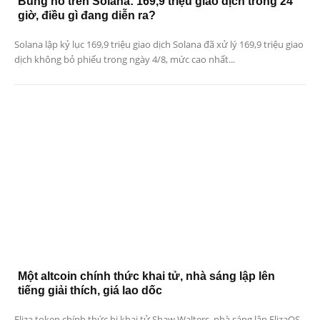
Bùng nổ trên Solana: 169,9 triệu giao dịch trong 24
giờ, điều gì đang diễn ra?
Solana lập kỷ lục 169,9 triệu giao dịch Solana đã xử lý 169,9 triệu giao
dịch không bỏ phiếu trong ngày 4/8, mức cao nhất...
Một altcoin chính thức khai tử, nhà sáng lập lên
tiếng giải thích, giá lao dốc
Eliza token chính thức bị khai tử Shaw Walters, nhà sáng lập ElizaOS,